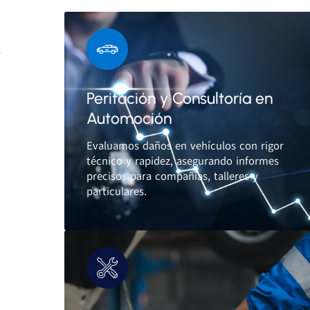
Peritación y Consultoría en
Automoción
Evaluamos daños en vehículos con rigor
técnico y rapidez, asegurando informes
precisos para compañías, talleres y
particulares.