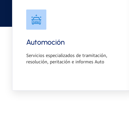
→ Siniestros
→ Reparaciones Taller
→ Averías mecánicas
→ Vicios Ocultos
→ Daños asistencia
→ Auditorías
Automoción
→ Valor venal / mercado
→ Biomecánica y RAT
Servicios especializados de tramitación,
→ Valoración de bienes
resolución, peritación e informes Auto
→ Finalizaciones
Ver más →