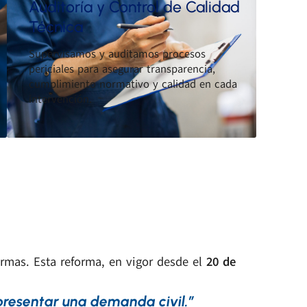
Auditoría y Control de Calidad
Técnica
Supervisamos y auditamos procesos
periciales para asegurar transparencia,
cumplimiento normativo y calidad en cada
intervención.
ormas. Esta reforma, en vigor desde el
20 de
 presentar una demanda civil.”