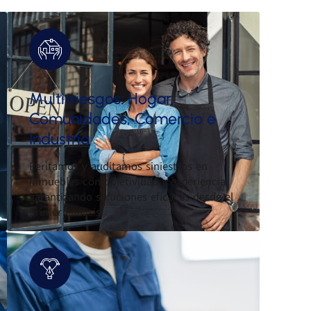
Multirriesgos: Hogar,
Comunidades, Comercio e
Industria
Peritamos y auditamos siniestros en
inmuebles con objetividad y experiencia,
garantizando soluciones eficaces desde el
primer análisis.