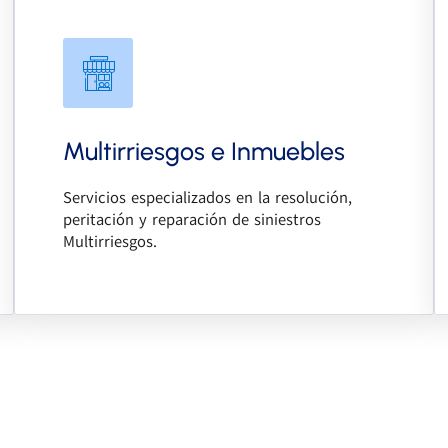
→ Siniestros
→ Valoración de daños ( Eléctricos, Agua,
Fenómenos atmosféricos, Robo, Incendio,
Responsabilidad Civil )
→ Vicios ocultos
→ Deficiencias constructivas
Multirriesgos e Inmuebles
→ Discrepancias Obras y reformas
→ Discrepancias arrendamientos
Servicios especializados en la resolución,
→ Discrepancias compañías aseguradoras
peritación y reparación de siniestros
→ Informes técnicos
Multirriesgos.
Ver más →