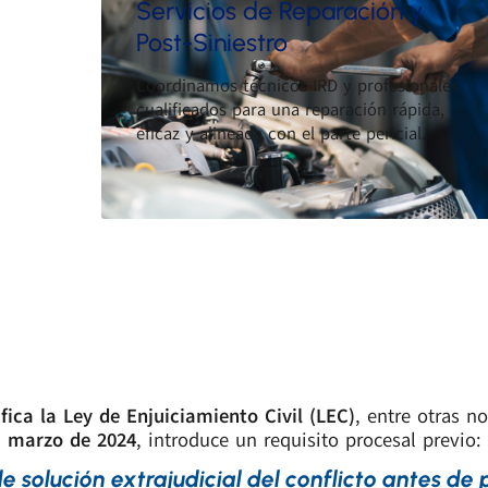
Servicios de Reparación y
Post-Siniestro
Coordinamos técnicos IRD y profesionales
cualificados para una reparación rápida,
eficaz y alineada con el parte pericial.
fica la Ley de Enjuiciamiento Civil (LEC)
, entre otras n
marzo de 2024
, introduce un requisito procesal previo:
de solución extrajudicial del conflicto antes de