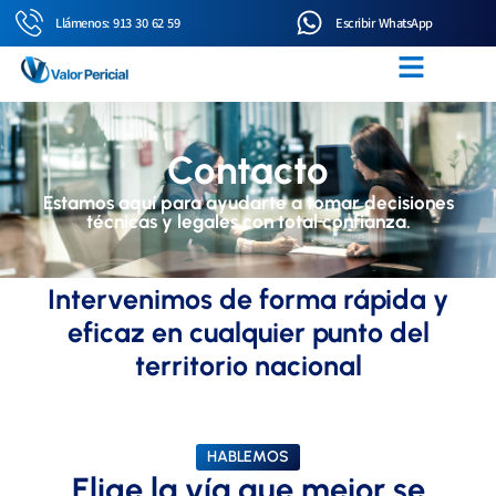
Llámenos: 913 30 62 59
Escribir WhatsApp
Contacto
Estamos aquí para ayudarte a tomar decisiones
técnicas y legales con total confianza.
Intervenimos de forma rápida y
eficaz en cualquier punto del
territorio nacional
HABLEMOS
Elige la vía que mejor se