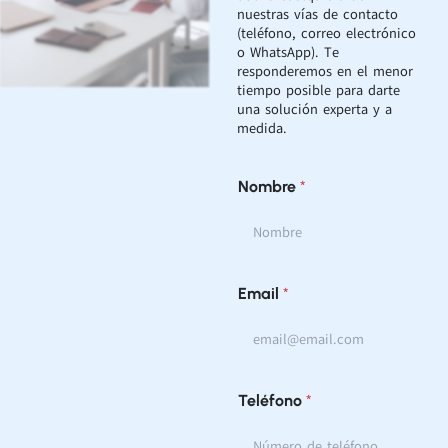
nuestras vías de contacto
(teléfono, correo electrónico
o WhatsApp). Te
responderemos en el menor
tiempo posible para darte
una solución experta y a
medida.
Nombre
*
Email
*
¿
Teléfono
*
E
n
¿