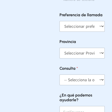
E
n
a
Preferencia de llamada
y
u
d
a
r
l
Provincia
e
?
Consulta
*
¿En qué podemos
ayudarle?