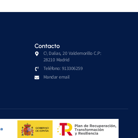
Contacto
C\ Dalias, 20 Valdemorillo C.P:
28210 Madrid
Teléfono: 913306259
Mandar email