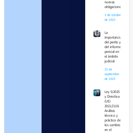
nuevas
obligaciones
3 de octubre
de 2025
La
importancia
del perito y
del informe
pericial en
el ámbito
judicial
23 de
septiembre
de 2025
Ley 5/2025
y Directiva
(UE)
2021/2118.
Análisis
técnico y
práctico de
los cambios
en el