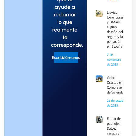
ayude a
Lluvias
reclamar
torrenciales
lo que
y DANAs:
el gran
realmente
desafío del
te
seguro y la
peritación
corresponde.
en España
7 de
Escríbenos
Llámanos
noviembre
de 2025
Vicios
Ocultos en la
Compraventa
de Vivienda
21 de octubre
de 2025
El uso del
patinete:
Datos,
riesgos y