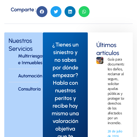
Comparte :
Nuestros
¿Tienes un
Últimos
Servicios
siniestro y
artículos
Multirriesgos
no sabes
Guía para
e Inmuebles
documentar
por dónde
los daños,
reclamar al
empezar?
Automoción
seguro,
Habla con
solicitar
Consultoría
ayudas
nuestros
públicas y
peritos y
proteger los
derechos
recibe hoy
de los
mismo una
afectados
por un
valoración
incendio.
objetiva
28 de julio
que te
de 2026