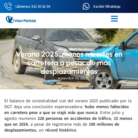
Llámenos: 913 30 62 59
Escribir WhatsApp
Verano 2025: menos muertes en
carretera a pesar de más
desplazamientos
septiembre 10, 2025
El balance de siniestralidad vial del verano 2025 publicado por la
DGT deja una conclusión esperanzadora:
hubo menos fallecidos
en carretera pese a que se viajó más que nunca
. Entre julio y
agosto murieron
228 personas en accidentes de tráfico
,
15 menos
que en 2024
, a pesar de registrarse más de
100 millones de
desplazamientos
, un
récord histórico
.