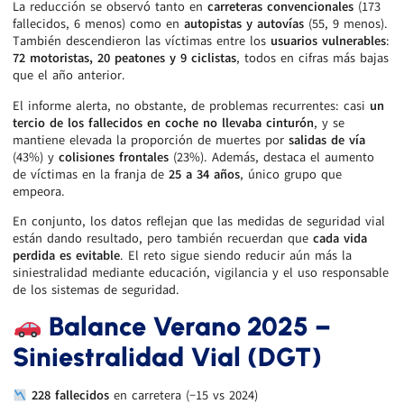
La reducción se observó tanto en
carreteras convencionales
(173
fallecidos, 6 menos) como en
autopistas y autovías
(55, 9 menos).
También descendieron las víctimas entre los
usuarios vulnerables
:
72 motoristas, 20 peatones y 9 ciclistas
, todos en cifras más bajas
que el año anterior.
El informe alerta, no obstante, de problemas recurrentes: casi
un
tercio de los fallecidos en coche no llevaba cinturón
, y se
mantiene elevada la proporción de muertes por
salidas de vía
(43%) y
colisiones frontales
(23%). Además, destaca el aumento
de víctimas en la franja de
25 a 34 años
, único grupo que
empeora.
En conjunto, los datos reflejan que las medidas de seguridad vial
están dando resultado, pero también recuerdan que
cada vida
perdida es evitable
. El reto sigue siendo reducir aún más la
siniestralidad mediante educación, vigilancia y el uso responsable
de los sistemas de seguridad.
Balance Verano 2025 –
Siniestralidad Vial (DGT)
228 fallecidos
en carretera (−15 vs 2024)