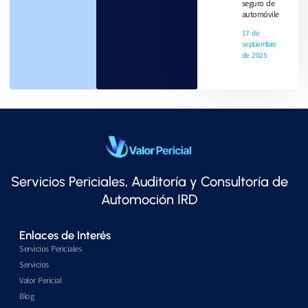
seguro de
automóviles
17 de
septiembre
de 2025
Servicios Periciales, Auditoría y Consultoría de
Automoción IRD
Enlaces de Interés
Servicios Periciales
Servicios
Valor Pericial
Blog